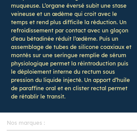
muqueuse. L’organe éversé subit une stase
veineuse et un œdème qui croit avec le
temps et rend plus difficile la réduction. Un
refroidissement par contact avec un glaçon
d’eau bétadinée réduit l’œdème. Puis un
assemblage de tubes de silicone coaxiaux et
montés sur une seringue remplie de sérum
physiologique permet la réintroduction puis
le déploiement interne du rectum sous
pression du liquide injecté. Un apport d’huile
de paraffine oral et en clister rectal permet
de rétablir le transit.
Nos marques :