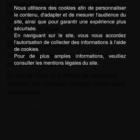
la consommation, le consommateur peut
Nous utilisons des cookies afin de personnaliser
recourir gratuitement à un médiateur de la
le contenu, d'adapter et de mesurer l'audience du
consommation en vue de la résolution
site, ainsi que pour garantir une expérience plus
sécurisée.
amiable d’un litige.
En naviguant sur le site, vous nous accordez
l'autorisation de collecter des informations à l'aide
Droit applicable
de cookies.
Les présentes mentions légales sont régies
Pour de plus amples informations, veuillez
consulter les mentions légales du site.
par le droit français.
En cas de litige et à défaut de résolution
amiable, les tribunaux français seront seuls
compétents.
Nos marques :